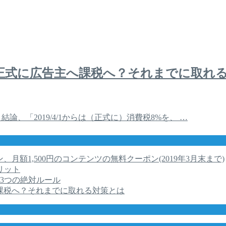
月から正式に広告主へ課税へ？それまでに取れ
 結論、「2019/4/1からは（正式に）消費税8%を、 …
ン、月額1,500円のコンテンツの無料クーポン(2019年3月末まで)
リット
3つの絶対ルール
主へ課税へ？それまでに取れる対策とは